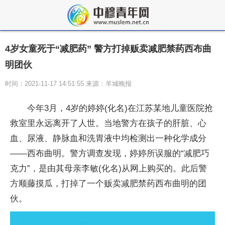
4岁女童死于“减肥药” 警方打掉贩卖减肥禁药西布曲
明团伙
时间：2021-11-17 14:51:55 来源：羊城晚报
今年3月，4岁的婷婷(化名)在江苏某地儿童医院抢
救室里永远离开了人世。当地警方在孩子的肝脏、心
血、尿液、静脉血和洗胃液中均检测出一种化学成分
——西布曲明。警方调查发现，婷婷所误服的“减肥巧
克力”，是由其母亲李敏(化名)从网上购买的。此后警
方顺藤摸瓜，打掉了一个贩卖减肥禁药西布曲明的团
伙。