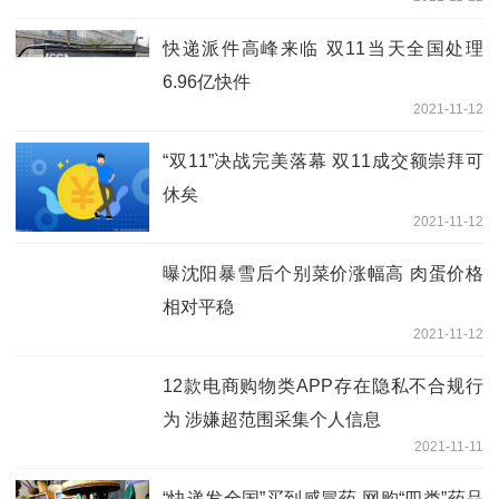
快递派件高峰来临 双11当天全国处理
6.96亿快件
2021-11-12
“双11”决战完美落幕 双11成交额崇拜可
休矣
2021-11-12
曝沈阳暴雪后个别菜价涨幅高 肉蛋价格
相对平稳
2021-11-12
12款电商购物类APP存在隐私不合规行
为 涉嫌超范围采集个人信息
2021-11-11
“快递发全国”买到感冒药 网购“四类”药品