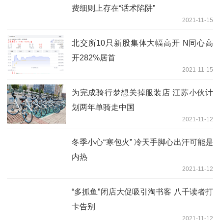
费细则上存在“话术陷阱”
2021-11-15
北交所10只新股集体大幅高开 N同心高
开282%居首
2021-11-15
为完成骑行梦想关掉服装店 江苏小伙计
划两年单骑走中国
2021-11-12
冬季小心“寒包火” 冷天手脚心出汗可能是
内热
2021-11-12
“多抓鱼”闭店大促吸引淘书客 八千读者打
卡告别
2021-11-12