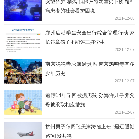
安徽合肥"精残"低保户将幼童扔下楼 精神
病患者的社会看护困境
2021-12-08
郑州启动学生安全出行综合管理行动 家
长违章孩子不能评三好学生
2021-12-07
南京鸡鸣寺求姻缘灵吗 南京鸡鸣寺有多
少年历史
2021-12-07
追踪14年寻回被拐男孩 孙海洋儿子养父
母被采取相应措施
2021-12-07
杭州男子每周飞天津跨省上班 “最远通勤
路”引发共鸣