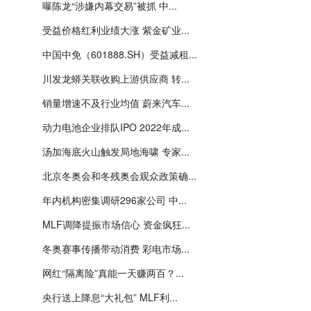
曝陈龙“涉嫌内幕交易”被抓 中...
受益价格红利业绩大涨 紫金矿业...
中国中免（601888.SH）受益减租...
川发龙蟒关联收购上游供应商 转...
销量增速不及行业均值 蔚来汽车...
动力电池企业排队IPO 2022年成...
汤加海底火山触发局地海啸 专家...
北京冬奥会和冬残奥会观众政策确...
年内机构密集调研296家公司 中...
MLF调降提振市场信心 资金疯狂...
冬奥赛事传播带动消费 彩电市场...
网红“隔离险”真能一天赚两百？...
央行送上降息“大礼包” MLF利...