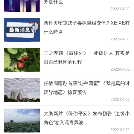
务是什么
2022-04-01
两种奥密克戎子毒株重组变体为XE XE有
什么特点
2022-04-01
王之理谈《鼓楼外》：死磕仇人 其实是
跟自己释怀的过程
2022-04-01
任敏周雨彤首演“怨种闺蜜” 《我是真的讨
厌异地恋》惊喜预告
2022-04-01
大鹏新片《保你平安》发布预告 “边缘小
角色”卷入谣言风波
2022-04-01