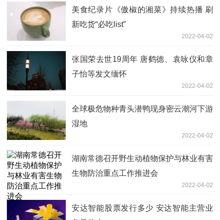
美食纪录片《傲椒的湘菜》持续热播 刷
新吃货“必吃list”
2022-04-02
张国荣去世19周年 唐鹤德、袁咏仪和章
子怡等发文缅怀
2022-04-02
全球极危物种青头潜鸭现身密云潮河下游
湿地
2022-04-02
湖南常德召开野生动植物保护与林业有害
生物防治重点工作推进会
2022-04-02
安达智能股票发行多少 安达智能主营业