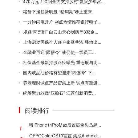
470万元！溧阳全力支持乡村“复兴少年宫...
猪价下挫趋势明显 “猪周期”卷土重来
一分钟闪电开户 网点热情推荐银行电子...
规避“两票制” 白云山天心制药等3家企...
上海启动医保个人账户家庭共济 释放出...
金融业再迎“限薪令” 或促使一线员工...
社保基金最新持股路径曝光 重仓股与明...
国内成品油价格有望迎来“四连降” 下...
养老理财试点产品密集上新 试点有望进...
统筹聚力敢做“压舱石” 江苏创新消费...
阅读排行
曝iPhone14ProMax后置摄像头凸起...
OPPOColorOS13官宣 集成Android...