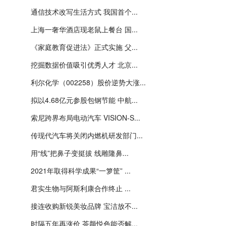
通信技术改写生活方式 我国首个...
上海一奢华酒店现老鼠上餐台 国...
《家庭教育促进法》正式实施 父...
挖掘数据价值吸引优秀人才 北京...
利尔化学（002258）股价逆势大涨...
拟以4.68亿元参股包钢节能 中航...
索尼跨界布局电动汽车 VISION-S...
传现代汽车将关闭内燃机研发部门...
用“线”把鼻子变挺拔 线雕隆鼻...
2021年取得科学成果“一箩筐” ...
君实生物与阿斯利康合作终止 ...
接连收购新锐美妆品牌 宝洁放不...
时隔五年再涨价 茶颜悦色能否解...